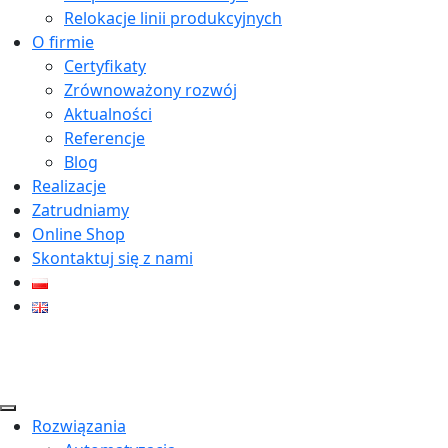
Relokacje linii produkcyjnych
O firmie
Certyfikaty
Zrównoważony rozwój
Aktualności
Referencje
Blog
Realizacje
Zatrudniamy
Online Shop
Skontaktuj się z nami
Rozwiązania