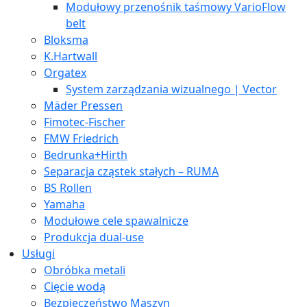
Modułowy przenośnik taśmowy VarioFlow
belt
Bloksma
K.Hartwall
Orgatex
System zarządzania wizualnego | Vector
Mäder Pressen
Fimotec-Fischer
FMW Friedrich
Bedrunka+Hirth
Separacja cząstek stałych – RUMA
BS Rollen
Yamaha
Modułowe cele spawalnicze
Produkcja dual-use
Usługi
Obróbka metali
Cięcie wodą
Bezpieczeństwo Maszyn