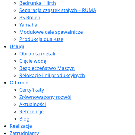
Bedrunka+Hirth
Separacja cząstek stałych – RUMA
BS Rollen
Yamaha
Modułowe cele spawalnicze
Produkcja dual-use
Usługi
Obróbka metali
Cięcie wodą
Bezpieczeństwo Maszyn
Relokacje linii produkcyjnych
O firmie
Certyfikaty
Zrównoważony rozwój
Aktualności
Referencje
Blog
Realizacje
Zatrudniamy