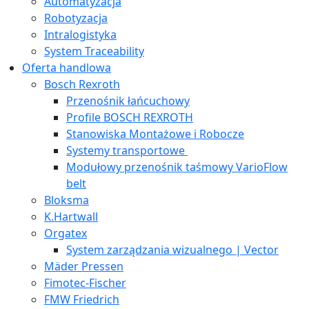
Automatyzacja
Robotyzacja
Intralogistyka
System Traceability
Oferta handlowa
Bosch Rexroth
Przenośnik łańcuchowy
Profile BOSCH REXROTH
Stanowiska Montażowe i Robocze
Systemy transportowe
Modułowy przenośnik taśmowy VarioFlow
belt
Bloksma
K.Hartwall
Orgatex
System zarządzania wizualnego | Vector
Mäder Pressen
Fimotec-Fischer
FMW Friedrich