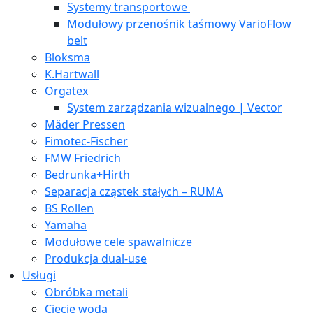
Systemy transportowe
Modułowy przenośnik taśmowy VarioFlow
belt
Bloksma
K.Hartwall
Orgatex
System zarządzania wizualnego | Vector
Mäder Pressen
Fimotec-Fischer
FMW Friedrich
Bedrunka+Hirth
Separacja cząstek stałych – RUMA
BS Rollen
Yamaha
Modułowe cele spawalnicze
Produkcja dual-use
Usługi
Obróbka metali
Cięcie wodą