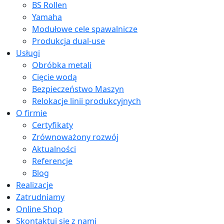
BS Rollen
Yamaha
Modułowe cele spawalnicze
Produkcja dual-use
Usługi
Obróbka metali
Cięcie wodą
Bezpieczeństwo Maszyn
Relokacje linii produkcyjnych
O firmie
Certyfikaty
Zrównoważony rozwój
Aktualności
Referencje
Blog
Realizacje
Zatrudniamy
Online Shop
Skontaktuj się z nami