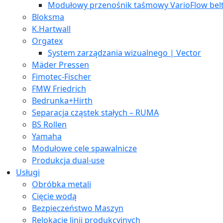
Modułowy przenośnik taśmowy VarioFlow bel
Bloksma
K.Hartwall
Orgatex
System zarządzania wizualnego | Vector
Mäder Pressen
Fimotec-Fischer
FMW Friedrich
Bedrunka+Hirth
Separacja cząstek stałych – RUMA
BS Rollen
Yamaha
Modułowe cele spawalnicze
Produkcja dual-use
Usługi
Obróbka metali
Cięcie wodą
Bezpieczeństwo Maszyn
Relokacje linii produkcyjnych