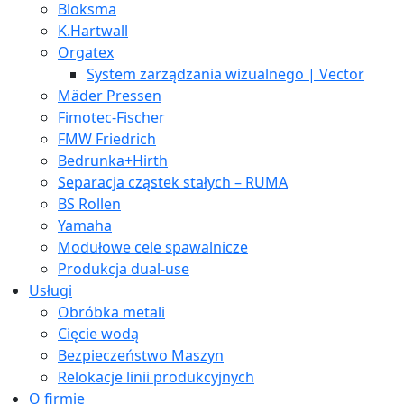
Bloksma
K.Hartwall
Orgatex
System zarządzania wizualnego | Vector
Mäder Pressen
Fimotec-Fischer
FMW Friedrich
Bedrunka+Hirth
Separacja cząstek stałych – RUMA
BS Rollen
Yamaha
Modułowe cele spawalnicze
Produkcja dual-use
Usługi
Obróbka metali
Cięcie wodą
Bezpieczeństwo Maszyn
Relokacje linii produkcyjnych
O firmie