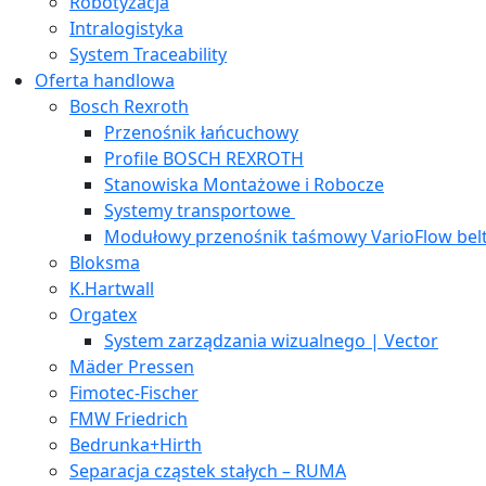
Robotyzacja
Intralogistyka
System Traceability
Oferta handlowa
Bosch Rexroth
Przenośnik łańcuchowy
Profile BOSCH REXROTH
Stanowiska Montażowe i Robocze
Systemy transportowe
Modułowy przenośnik taśmowy VarioFlow bel
Bloksma
K.Hartwall
Orgatex
System zarządzania wizualnego | Vector
Mäder Pressen
Fimotec-Fischer
FMW Friedrich
Bedrunka+Hirth
Separacja cząstek stałych – RUMA